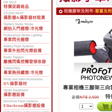
ON SALE
特價促銷商品
相機腳架及附件-
雲臺及附
STUDIO RENT
攝影棚&攝影器材租賃
Starters Studio Strobe
網拍入門棚燈/冷光燈
Professional Strobe Lighting
專業閃光棚燈
Battery Flash Systems
專業外拍閃光燈設備
Radio Triggers
離機閃遙控觸發接收器
TUNGSTEN
專業熱持續燈/冷光燈
Photo and video Accessories
DV錄影器材
專業相機三腳架三向雲
Studio Equipment
板，方便快速
攝影棚設備
特
定價
NT$ 2,500
Elinchrom Flash Systems
Elinchrom攝影棚設備