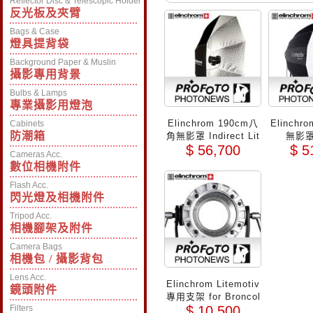
Reflector Disc & Telescopic Holder
反光板及夾臂
Bags & Case
燈具提背袋
Background Paper & Muslin
攝影專用背景
Bulbs & Lamps
專業攝影用燈泡
Elinchrom 190cm八
Elinchro
Cabinets
防潮箱
角無影罩 Indirect Lit
無影罩
$ 56,700
$ 5
emotiv(EL28000)
Cameras Acc.
數位相機附件
Flash Acc.
閃光燈及相機附件
Tripod Acc.
相機腳架及附件
Camera Bags
相機包 / 攝影背包
Lens Acc.
Elinchrom Litemotiv
鏡頭附件
專用支架 for Broncol
Filters
$ 10,500
or Pulso