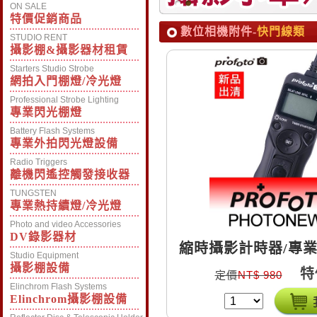
ON SALE
特價促銷商品
數位相機附件-
快門線類
STUDIO RENT
攝影棚&攝影器材租賃
Starters Studio Strobe
網拍入門棚燈/冷光燈
Professional Strobe Lighting
專業閃光棚燈
Battery Flash Systems
專業外拍閃光燈設備
Radio Triggers
離機閃遙控觸發接收器
TUNGSTEN
專業熱持續燈/冷光燈
Photo and video Accessories
DV錄影器材
縮時攝影計時器/專業
Studio Equipment
NIKON（N1）定時
攝影棚設備
特
定價
NT$ 980
門線
Elinchrom Flash Systems
Elinchrom攝影棚設備