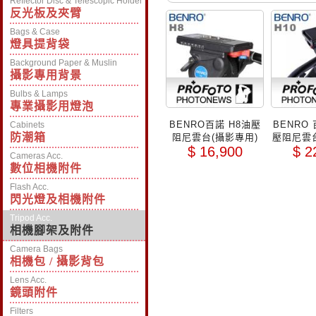
Reflector Disc & Telescopic Holder
反光板及夾臂
Bags & Case
燈具提背袋
Background Paper & Muslin
攝影專用背景
Bulbs & Lamps
專業攝影用燈泡
BENRO百諾 H8油壓
BENRO 
Cabinets
防潮箱
阻尼雲台(攝影專用)
壓阻尼雲台
$ 16,900
$ 2
Cameras Acc.
數位相機附件
Flash Acc.
閃光燈及相機附件
Tripod Acc.
相機腳架及附件
Camera Bags
相機包 / 攝影背包
Lens Acc.
鏡頭附件
Filters