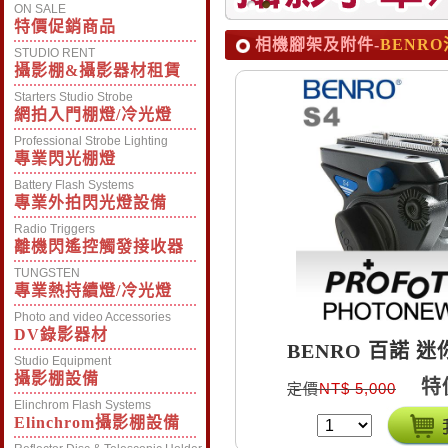
ON SALE
特價促銷商品
相機腳架及附件-
BENR
STUDIO RENT
攝影棚&攝影器材租賃
Starters Studio Strobe
網拍入門棚燈/冷光燈
Professional Strobe Lighting
專業閃光棚燈
Battery Flash Systems
專業外拍閃光燈設備
Radio Triggers
離機閃遙控觸發接收器
TUNGSTEN
專業熱持續燈/冷光燈
Photo and video Accessories
DV錄影器材
BENRO 百諾 
Studio Equipment
攝影棚設備
特
定價
NT$ 5,000
Elinchrom Flash Systems
Elinchrom攝影棚設備