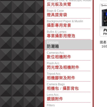
Reflector Disc & Telescopic Holder
反光板及夾臂
Bags & Case
燈具提背袋
Background Paper & Muslin
攝影專用背景
Bulbs & Lamps
專業攝影用燈泡
國產
Cabinets
防潮箱
16
品、
Cameras Acc.
片
數位相機附件
Flash Acc.
閃光燈及相機附件
Tripod Acc.
相機腳架及附件
Camera Bags
相機包 / 攝影背包
Lens Acc.
鏡頭附件
Filters