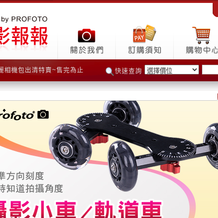
新秀麗相機包出清特賣~售完為止
新秀麗相機包出清特賣~售完為止
快速查詢