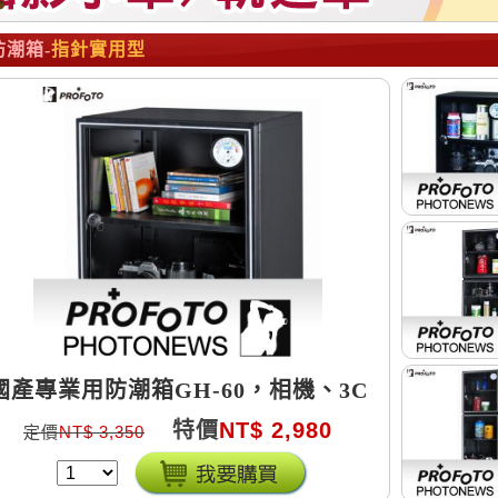
防潮箱-
指針實用型
國產專業用防潮箱GH-60，相機、3C
產品、光碟、硬碟、幻燈片、底片防潮
特價
NT$ 2,980
定價
NT$ 3,350
最佳