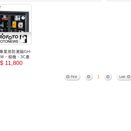
專業用防潮箱GH-
0W，相機、3C產
$ 11,800
光碟、硬碟、幻燈
、底片防潮最佳
1