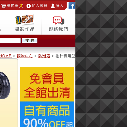
購物車(
0
)
加入會員
登入
HOME
>
購物中心
>
防潮箱
> 指針實用型