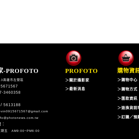
-PROFOTO
PROFOTO
購物資
＞
購物中心
13高雄市左營區
＞
關於攝影家
15671567
＞
最新消息
＞
購物方式
7-3460358
＞
匯款資訊
/
5613188
＞
退換貨說
vin0915671567@gmail.com
＞
訂購／預
fo@photonews.com.tw
間：
五 AM9:00~PM6:00